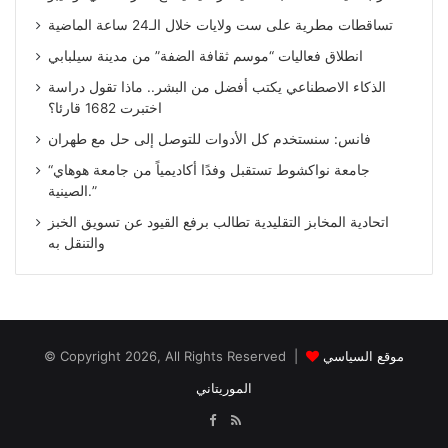
تساقطات مطرية على ست ولايات خلال الـ24 ساعة الماضية
انطلاق فعاليات “موسم ثقافة الضفة” من مدينة سيلبابي
الذكاء الاصطناعي يكتب أفضل من البشر.. ماذا تقول دراسة
اختبرت 1682 قارئا؟
فانس: سنستخدم كل الأدوات للتوصل إلى حل مع طهران
“جامعة نواكشوط تستقبل وفدًا أكاديمياً من جامعة هوهاي
الصينية.”
اتحادية المخابز التقليدية تطالب برفع القيود عن تسويق الخبز
والتنقل به
© Copyright 2026, All Rights Reserved |
موقع السياسي
الموريتاني