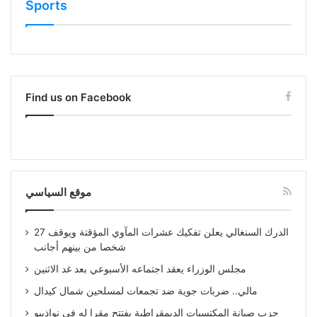
Sports
Find us on Facebook
موقع السياسي
الدرك السنغالي يعلن تفكيك عشرات المآوي المؤقتة ويوقف 27
شخصا من بينهم أجانب
مجلس الوزراء يعقد اجتماعه الأسبوعي بعد غد الاثنين
مالي.. ضربات جوية ضد تجمعات لمسلحين شمال كيدال
حزب صيانة المكتسبات الديمقراطية يفتتح مقرا له في نواذيبو