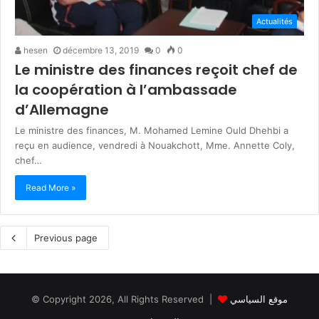
Actualités
hesen
décembre 13, 2019
0
0
Le ministre des finances reçoit chef de
la coopération à l’ambassade
d’Allemagne
Le ministre des finances, M. Mohamed Lemine Ould Dhehbi a
reçu en audience, vendredi à Nouakchott, Mme. Annette Coly,
chef…
Read More »
Previous page
© Copyright 2026, All Rights Reserved |
موقع السياسي