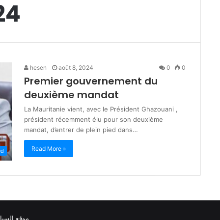
24
hesen
août 8, 2024
0
0
Premier gouvernement du
deuxième mandat
La Mauritanie vient, avec le Président Ghazouani ,
président récemment élu pour son deuxième
mandat, d’entrer de plein pied dans…
Read More »
ed
موقع السيا