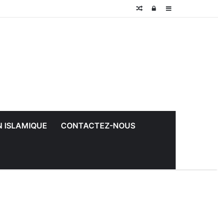
Random
Log
Sidebar
Article
In
N ISLAMIQUE
CONTACTEZ-NOUS