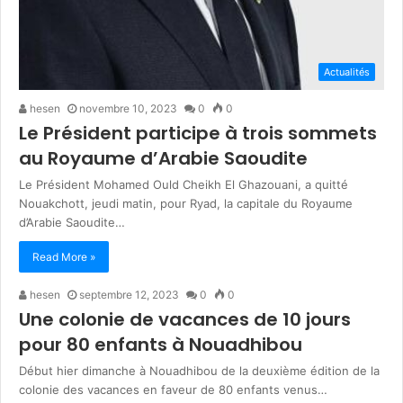
Actualités
hesen
novembre 10, 2023
0
0
Le Président participe à trois sommets
au Royaume d’Arabie Saoudite
Le Président Mohamed Ould Cheikh El Ghazouani, a quitté
Nouakchott, jeudi matin, pour Ryad, la capitale du Royaume
d’Arabie Saoudite…
Read More »
hesen
septembre 12, 2023
0
0
Une colonie de vacances de 10 jours
pour 80 enfants à Nouadhibou
Début hier dimanche à Nouadhibou de la deuxième édition de la
colonie des vacances en faveur de 80 enfants venus…