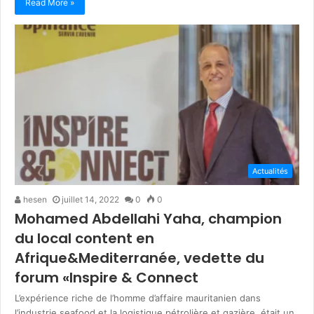
Read More »
Actualités
hesen
juillet 14, 2022
0
0
Mohamed Abdellahi Yaha, champion
du local content en
Afrique&Mediterranée, vedette du
forum «Inspire & Connect
L’expérience riche de l’homme d’affaire mauritanien dans
l’industrie seafood et la logistique pétrolière et gazière, était un