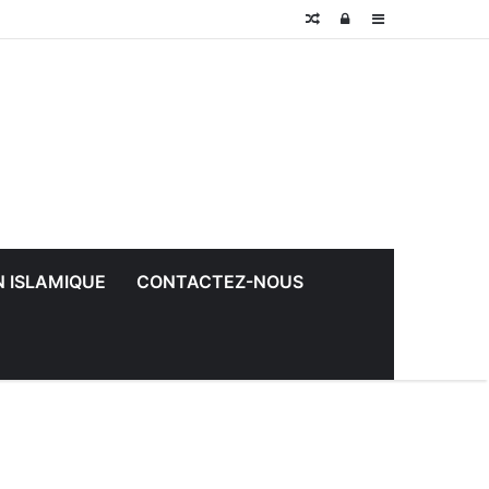
Random
Log
Sidebar
Article
In
N ISLAMIQUE
CONTACTEZ-NOUS