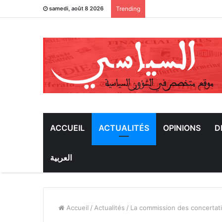
samedi, août 8 2026
Trending
ACCUEIL
ACTUALITÉS
OPINIONS
D
العربية
Accueil
/
Actualités
/
La commission des concertati