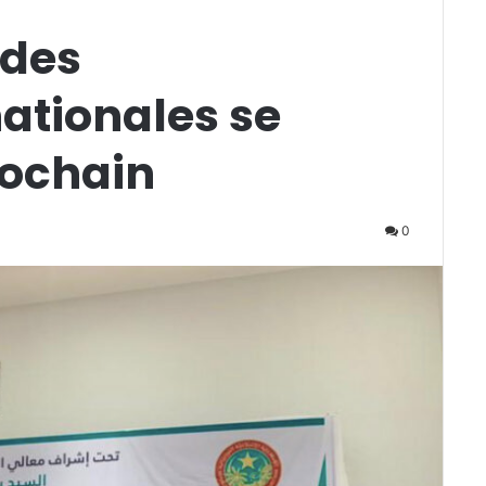
 des
ationales se
rochain
0